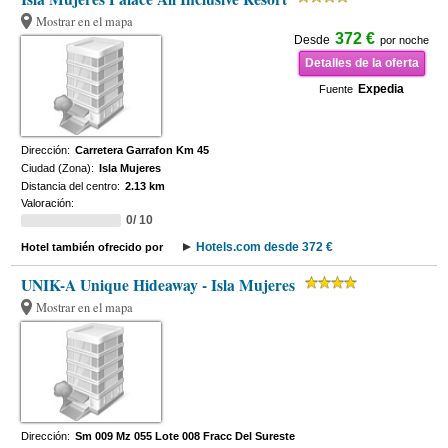
Mostrar en el mapa
372 €
Desde
por noche
Detalles de la oferta
Expedia
Fuente
Dirección:
Carretera Garrafon Km 45
Ciudad (Zona):
Isla Mujeres
Distancia del centro:
2.13 km
Valoración:
0/ 10
Hotels.com desde 372 €
Hotel también ofrecido por
UNIK-A Unique Hideaway - Isla Mujeres
Mostrar en el mapa
Dirección:
Sm 009 Mz 055 Lote 008 Fracc Del Sureste