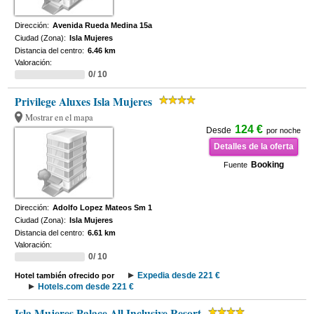
Dirección:
Avenida Rueda Medina 15a
Ciudad (Zona):
Isla Mujeres
Distancia del centro:
6.46 km
Valoración:
0/ 10
Privilege Aluxes Isla Mujeres
Mostrar en el mapa
124 €
Desde
por noche
Detalles de la oferta
Booking
Fuente
Dirección:
Adolfo Lopez Mateos Sm 1
Ciudad (Zona):
Isla Mujeres
Distancia del centro:
6.61 km
Valoración:
0/ 10
Expedia desde 221 €
Hotel también ofrecido por
Hotels.com desde 221 €
Isla Mujeres Palace All Inclusive Resort