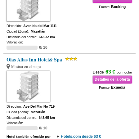
Booking
Fuente
Dirección:
Avenida del Mar 1111
Ciudad (Zona):
Mazatlán
Distancia del centro:
643.32 km
Valoración:
0/ 10
Olas Altas Inn Hotel& Spa
Mostrar en el mapa
63 €
Desde
por noche
Detalles de la oferta
Expedia
Fuente
Dirección:
Ave Del Mar No 719
Ciudad (Zona):
Mazatlán
Distancia del centro:
643.65 km
Valoración:
0/ 10
Hotels.com desde 63 €
Hotel también ofrecido por