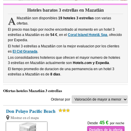
Hoteles baratos 3 estrellas en Mazatlán
A
Mazatlán son disponibles
19 hoteles 3 estrellas
con varias
ofertas.
El precio mas bajo por noche encontrado al momento en un hotel 3
estrellas a Mazatlán es de
54 €
, en el
Coral Island Hotel& Spa
, ofrecido
por Expedia.
El hotel 3 estrellas a Mazatlán con la mejor evaluacion por los clientes
es
El Cid Granada
.
Los consolidadores hoteleros que ofrecen el mayor numero de hoteles
3 estrellas en Mazatlán actualmente son
Hotels.com y Expedia
.
El tiempo promedio de duracion de una permanencia en un hotel 3
estrellas a Mazatlán es de
8 dias
.
Ofertas hoteles Mazatlán 3 estrellas
Ordenar por
Don Pelayo Pacific Beach
Mostrar en el mapa
45 €
Desde
por noche
Detalles de la oferta