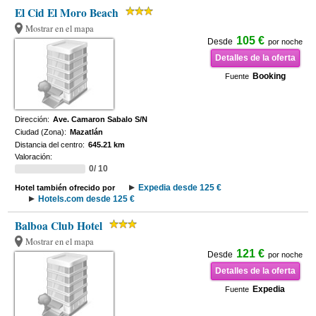
El Cid El Moro Beach
Mostrar en el mapa
105 €
Desde
por noche
Detalles de la oferta
Booking
Fuente
Dirección:
Ave. Camaron Sabalo S/N
Ciudad (Zona):
Mazatlán
Distancia del centro:
645.21 km
Valoración:
0/ 10
Expedia desde 125 €
Hotel también ofrecido por
Hotels.com desde 125 €
Balboa Club Hotel
Mostrar en el mapa
121 €
Desde
por noche
Detalles de la oferta
Expedia
Fuente