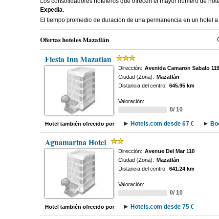
Los consolidadores hoteleros que ofrecen el mayor numero de hot
Expedia
.
El tiempo promedio de duracion de una permanencia en un hotel a
Ofertas hoteles Mazatlán
Fiesta Inn Mazatlan
Dirección:
Avenida Camaron Sabalo 11
Ciudad (Zona):
Mazatlán
Distancia del centro:
645.95 km
Valoración:
0/ 10
Hotels.com desde 67 €
Bo
Hotel también ofrecido por
Aguamarina Hotel
Dirección:
Avenue Del Mar 110
Ciudad (Zona):
Mazatlán
Distancia del centro:
641.24 km
Valoración:
0/ 10
Hotels.com desde 75 €
Hotel también ofrecido por