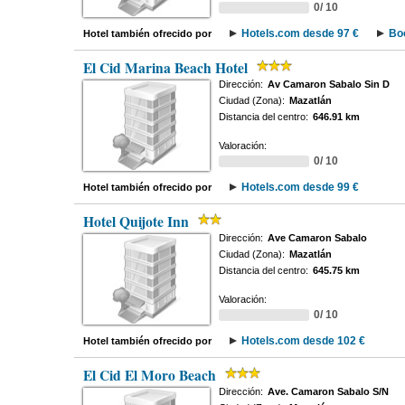
0/ 10
Hotels.com desde 97 €
Bo
Hotel también ofrecido por
El Cid Marina Beach Hotel
Dirección:
Av Camaron Sabalo Sin D
Ciudad (Zona):
Mazatlán
Distancia del centro:
646.91 km
Valoración:
0/ 10
Hotels.com desde 99 €
Hotel también ofrecido por
Hotel Quijote Inn
Dirección:
Ave Camaron Sabalo
Ciudad (Zona):
Mazatlán
Distancia del centro:
645.75 km
Valoración:
0/ 10
Hotels.com desde 102 €
Hotel también ofrecido por
El Cid El Moro Beach
Dirección:
Ave. Camaron Sabalo S/N