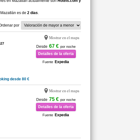
eles en Mazatlán actualmente son
Hotels.com y
 Mazatlán es de
2 dias
.
Ordenar por
Mostrar en el mapa
927
67 €
Desde
por noche
Detalles de la oferta
Expedia
Fuente
oking desde 80 €
Mostrar en el mapa
75 €
Desde
por noche
Detalles de la oferta
Expedia
Fuente