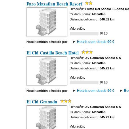
Faro Mazatlan Beach Resort
Dirección:
Punta Del Sabalo 15 Zona D
Ciudad (Zona):
Mazatlán
Distancia del centro:
646.82 km
Valoración:
0/ 10
Hotels.com desde 90 €
Hotel también ofrecido por
El Cid Castilla Beach Hotel
Dirección:
Av Camaron Sabalo S N
Ciudad (Zona):
Mazatlán
Distancia del centro:
645.22 km
Valoración:
0/ 10
Hotels.com desde 90 €
Bo
Hotel también ofrecido por
El Cid Granada
Dirección:
Av Camaron Sabalo S N
Ciudad (Zona):
Mazatlán
Distancia del centro:
645.22 km
Valoración: