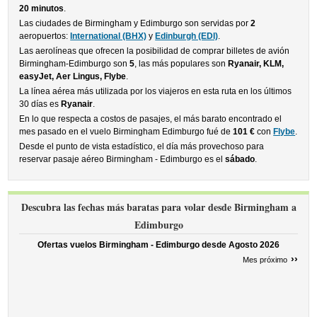
20 minutos
.
Las ciudades de Birmingham y Edimburgo son servidas por
2
aeropuertos:
International (BHX)
y
Edinburgh (EDI)
.
Las aerolíneas que ofrecen la posibilidad de comprar billetes de avión
Birmingham-Edimburgo son
5
, las más populares son
Ryanair, KLM,
easyJet, Aer Lingus, Flybe
.
La línea aérea más utilizada por los viajeros en esta ruta en los últimos
30 días es
Ryanair
.
En lo que respecta a costos de pasajes, el más barato encontrado el
mes pasado en el vuelo Birmingham Edimburgo fué de
101 €
con
Flybe
.
Desde el punto de vista estadístico, el día más provechoso para
reservar pasaje aéreo Birmingham - Edimburgo es el
sábado
.
Descubra las fechas más baratas para volar desde Birmingham a
Edimburgo
Ofertas vuelos Birmingham - Edimburgo desde
Agosto 2026
››
Mes próximo