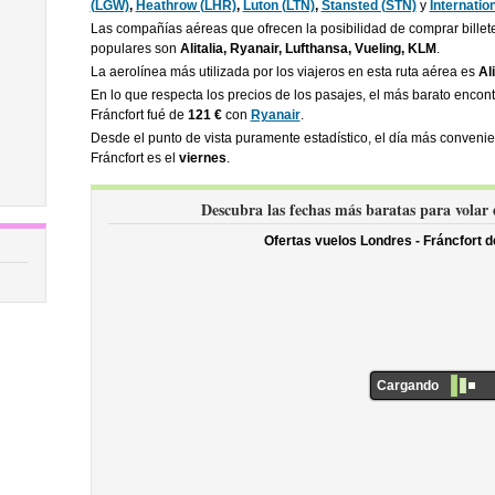
(LGW)
,
Heathrow (LHR)
,
Luton (LTN)
,
Stansted (STN)
y
Internatio
Las compañías aéreas que ofrecen la posibilidad de comprar billet
populares son
Alitalia, Ryanair, Lufthansa, Vueling, KLM
.
La aerolínea más utilizada por los viajeros en esta ruta aérea es
Ali
En lo que respecta los precios de los pasajes, el más barato enco
Fráncfort fué de
121 €
con
Ryanair
.
Desde el punto de vista puramente estadístico, el día más conveni
Fráncfort es el
viernes
.
Descubra las fechas más baratas para volar
Ofertas vuelos Londres - Fráncfort 
Cargando