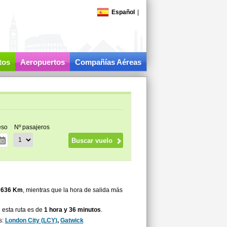
Español
|
tos
Aeropuertos
Compañías Aéreas
eso
Nº pasajeros
e
636 Km
, mientras que la hora de salida más
 esta ruta es de
1 hora y 36 minutos
.
s:
London City (LCY)
,
Gatwick