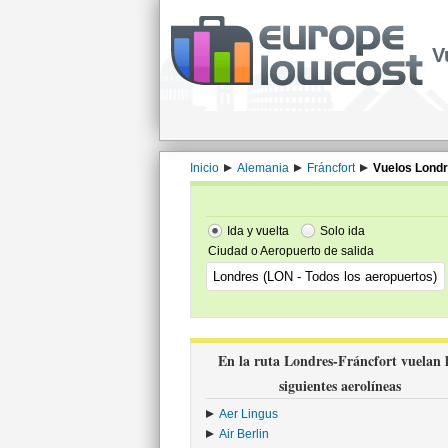
V
Inicio
Alemania
Fráncfort
Vuelos Londr
Ida y vuelta
Solo ida
Ciudad o Aeropuerto de salida
En la ruta Londres-Fráncfort vuelan 
siguientes aerolíneas
Aer Lingus
›
Air Berlin
›