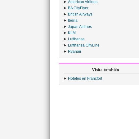
American Airlines
›
BA CityFlyer
›
British Airways
›
Iberia
›
Japan Airlines
›
KLM
›
Lufthansa
›
Lufthansa CityLine
›
Ryanair
›
Visite también
Hoteles en Fráncfort