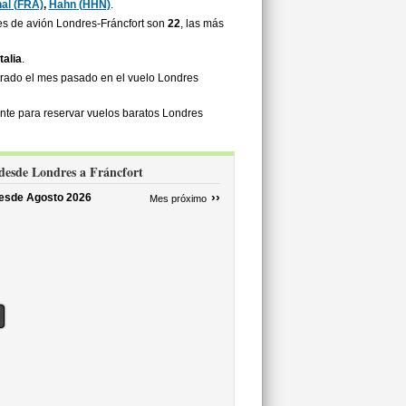
nal (FRA)
,
Hahn (HHN)
.
es de avión Londres-Fráncfort son
22
, las más
talia
.
ntrado el mes pasado en el vuelo Londres
ente para reservar vuelos baratos Londres
 desde Londres a Fráncfort
››
desde
Agosto 2026
Mes próximo