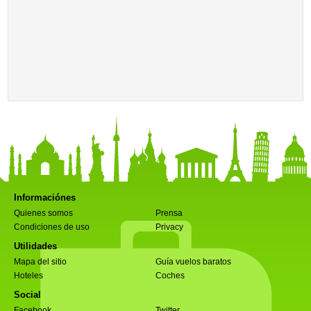
Informaciónes
Quienes somos
Prensa
Condiciones de uso
Privacy
Utilidades
Mapa del sitio
Guía vuelos baratos
Hoteles
Coches
Social
Facebook
Twitter