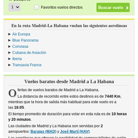
Favoritos vuelos directos
En la ruta Madrid-La Habana vuelan las siguientes aerolíneas
Air Europa
›
Blue Panorama
›
Conviasa
›
Cubana de Aviación
›
Iberia
›
Transavia France
›
Vuelos baratos desde Madrid a La Habana
O
fertas de vuelos baratos de Madrid a La Habana.
La distancia de recorrido entre estos destinos es de
7440 Km
,
mientras que la hora de salida más habitual para este vuelo es a
las
16:05
.
El tiempo promedio de duración para volar en esta ruta es de
10 horas
y 20 minutos
.
Las ciudades de Madrid y La Habana son servidas por
2
aeropuertos:
Barajas (MAD)
y
José Martí (HAV)
.