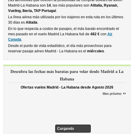
Las aerolíneas que ofrecen la posibilidad de comprar billetes de avión
Madrid-La Habana son
14
, las más populares son
Alitalia, Ryanair,
Vueling, Iberia, TAP Portugal
.
La línea aérea más utilizada por los viajeros en esta ruta en los últimos
30 días es
Alitalia
.
En lo que respecta a costos de pasajes, el más barato encontrado el
mes pasado en el vuelo Madrid La Habana fué de
482 €
con
Air
Canada
.
Desde el punto de vista estadístico, el día más provechoso para
reservar pasaje aéreo Madrid - La Habana es el
miércoles
.
Descubra las fechas más baratas para volar desde Madrid a La
Habana
Ofertas vuelos Madrid - La Habana desde
Agosto 2026
››
Mes próximo
Cargando