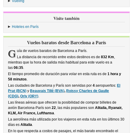
Vueling
›
Visite también
Hoteles en París
Vuelos baratos desde Barcelona a París
G
uía de vuelos baratos de Barcelona a París.
La distancia de recorrido entre estos destinos es de
832 Km
,
mientras que la hora de salida más habitual para este vuelo es a
las
06:35
.
El tiempo promedio de duración para volar en esta ruta es de
1 hora y
58 minutos
.
Las ciudades de Barcelona y París son servidas por
4
aeropuertos:
El
Prat (BCN)
y
Beauvais Tillé (BVA)
,
Roissy Charles de Gaulle
(CDG)
,
Orly (ORY)
.
Las líneas aéreas que ofrecen la posibilidad de comprar billetes de
avión Barcelona-París son
22
, las más populares son
Alitalia, Ryanair,
KLM, Air France, Lufthansa
.
La aerolínea más utilizada por los viajeros en esta ruta en los últimos 30
días es
Alitalia
.
En lo que respecta a costos de pasajes, el más barato encontrado el