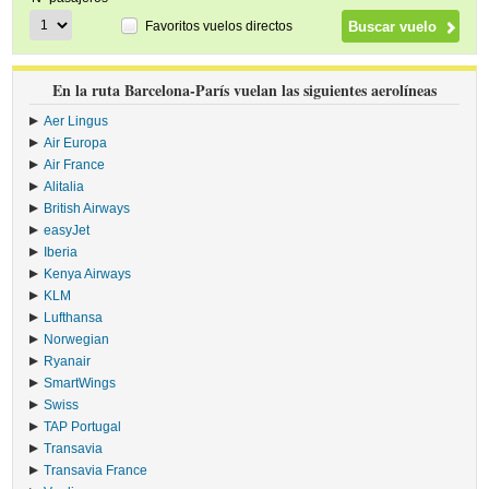
Favoritos vuelos directos
En la ruta Barcelona-París vuelan las siguientes aerolíneas
Aer Lingus
›
Air Europa
›
Air France
›
Alitalia
›
British Airways
›
easyJet
›
Iberia
›
Kenya Airways
›
KLM
›
Lufthansa
›
Norwegian
›
Ryanair
›
SmartWings
›
Swiss
›
TAP Portugal
›
Transavia
›
Transavia France
›