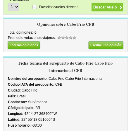
Favoritos vuelos directos
Opiniones sobre Cabo Frio CFB
Total opiniones:
0
Promedio votaciones viajeros:
Leer las opiniones
Escribe una opinión
Ficha técnica del aeropuerto de Cabo Frio Cabo Frio
Internacional CFB
Nombre del aeropuerto:
Cabo Frio Cabo Frio Internacional
Código IATA del aeropuerto:
CFB
Ciudad:
Cabo Frio
País:
Brasil
Continente:
Sur America
Código del país:
BR
Longitud:
42° 4' 27,368400” W
Latitud:
22° 55' 18,051600” S
Huso horario:
-03:00