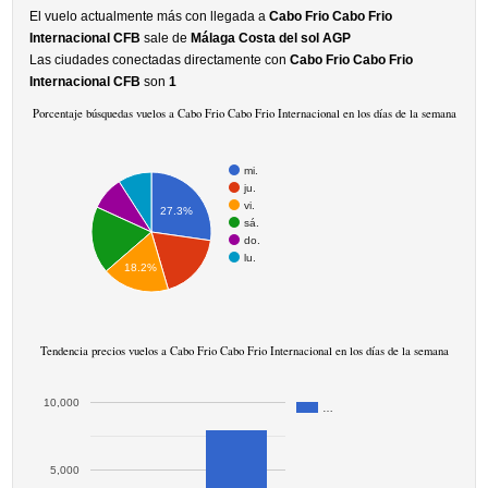
El vuelo actualmente más con llegada a
Cabo Frio Cabo Frio
Internacional CFB
sale de
Málaga Costa del sol AGP
Las ciudades conectadas directamente con
Cabo Frio Cabo Frio
Internacional CFB
son
1
Porcentaje búsquedas vuelos a Cabo Frio Cabo Frio Internacional en los días de la semana
mi.
ju.
vi.
27.3%
sá.
do.
lu.
18.2%
Tendencia precios vuelos a Cabo Frio Cabo Frio Internacional en los días de la semana
10,000
…
5,000