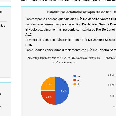
De
Estadísticas detalladas aeropuerto de Río 
Las compañías aéreas que vuelan a
Río De Janeiro Santos D
La compañía aérea más popular en
Río De Janeiro Santos Du
ntos
El vuelo actualmente más frecuente con salida de
Río De Janei
ALC
El vuelo actualmente más con llegada a
Río De Janeiro Santo
BCN
Las ciudades conectadas directamente con
Río De Janeiro Sa
Porcentaje búsquedas vuelos a Río De Janeiro Santos Dumont en
Tendencia 
los días de la semana
1,500
do.
lu.
vi.
25%
1,000
50%
s
500
25%
0
°,