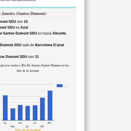
De Janeiro (Santos Dumont)
umont SDU
son
10
mont SDU
es
Azul
ro Santos Dumont SDU
es hacia
Alicante
s Dumont SDU
sale de
Barcelona El prat
ntos Dumont SDU
son
31
precios vuelos a Río De Janeiro Santos Dumont en los
días de la semana
…
lu.
mi.
vi.
do.
ma.
ju.
sá.
Días de la semana