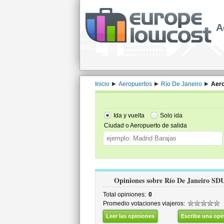
A
Inicio
Aeropuertos
Río De Janeiro
Aero
Ida y vuelta
Solo ida
Ciudad o Aeropuerto de salida
Opiniones sobre Río De Janeiro SD
Total opiniones:
0
Promedio votaciones viajeros:
Leer las opiniones
Escribe una opi