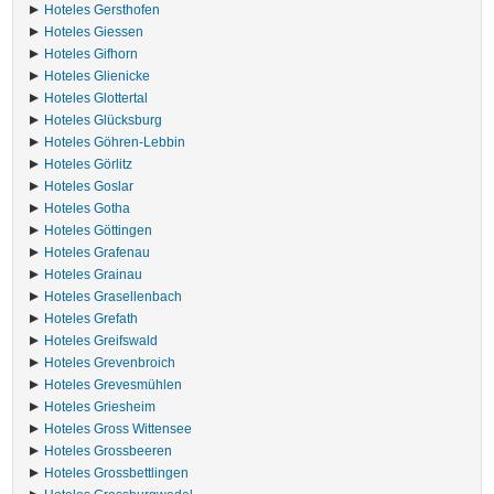
Hoteles Gersthofen
Hoteles Giessen
Hoteles Gifhorn
Hoteles Glienicke
Hoteles Glottertal
Hoteles Glücksburg
Hoteles Göhren-Lebbin
Hoteles Görlitz
Hoteles Goslar
Hoteles Gotha
Hoteles Göttingen
Hoteles Grafenau
Hoteles Grainau
Hoteles Grasellenbach
Hoteles Grefath
Hoteles Greifswald
Hoteles Grevenbroich
Hoteles Grevesmühlen
Hoteles Griesheim
Hoteles Gross Wittensee
Hoteles Grossbeeren
Hoteles Grossbettlingen