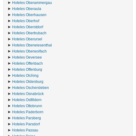
Hoteles Oberammergau
Hoteles Oberaula
Hoteles Oberhausen
Hoteles Oberhof
Hoteles Oberstdorf
Hoteles Obertrubach
Hoteles Oberursel
Hoteles Oberwiesenthal
Hoteles Oberwolfach
Hoteles Oeversee
Hoteles Offenbach
Hoteles Offenburg
Hoteles Olching
Hoteles Oldenburg
Hoteles Oschersleben
Hoteles Osnabrück
Hoteles Ostfildern
Hoteles Ottobrunn
Hoteles Paderborn
Hoteles Parsberg
Hoteles Parsdorf
Hoteles Passau