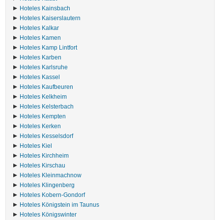
Hoteles Kainsbach
Hoteles Kaiserslautern
Hoteles Kalkar
Hoteles Kamen
Hoteles Kamp Lintfort
Hoteles Karben
Hoteles Karlsruhe
Hoteles Kassel
Hoteles Kaufbeuren
Hoteles Kelkheim
Hoteles Kelsterbach
Hoteles Kempten
Hoteles Kerken
Hoteles Kesselsdorf
Hoteles Kiel
Hoteles Kirchheim
Hoteles Kirschau
Hoteles Kleinmachnow
Hoteles Klingenberg
Hoteles Kobern-Gondorf
Hoteles Königstein im Taunus
Hoteles Königswinter