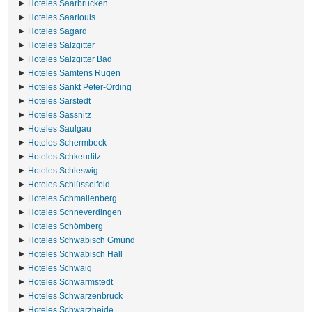
Hoteles Saarbrucken
Hoteles Saarlouis
Hoteles Sagard
Hoteles Salzgitter
Hoteles Salzgitter Bad
Hoteles Samtens Rugen
Hoteles Sankt Peter-Ording
Hoteles Sarstedt
Hoteles Sassnitz
Hoteles Saulgau
Hoteles Schermbeck
Hoteles Schkeuditz
Hoteles Schleswig
Hoteles Schlüsselfeld
Hoteles Schmallenberg
Hoteles Schneverdingen
Hoteles Schömberg
Hoteles Schwäbisch Gmünd
Hoteles Schwäbisch Hall
Hoteles Schwaig
Hoteles Schwarmstedt
Hoteles Schwarzenbruck
Hoteles Schwarzheide