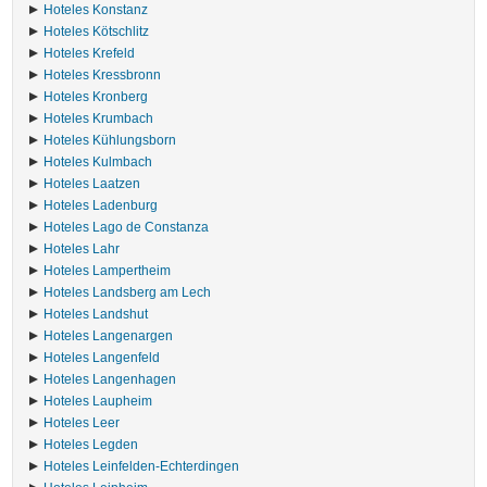
Hoteles Konstanz
Hoteles Kötschlitz
Hoteles Krefeld
Hoteles Kressbronn
Hoteles Kronberg
Hoteles Krumbach
Hoteles Kühlungsborn
Hoteles Kulmbach
Hoteles Laatzen
Hoteles Ladenburg
Hoteles Lago de Constanza
Hoteles Lahr
Hoteles Lampertheim
Hoteles Landsberg am Lech
Hoteles Landshut
Hoteles Langenargen
Hoteles Langenfeld
Hoteles Langenhagen
Hoteles Laupheim
Hoteles Leer
Hoteles Legden
Hoteles Leinfelden-Echterdingen