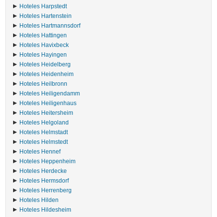
Hoteles Harpstedt
Hoteles Hartenstein
Hoteles Hartmannsdorf
Hoteles Hattingen
Hoteles Havixbeck
Hoteles Hayingen
Hoteles Heidelberg
Hoteles Heidenheim
Hoteles Heilbronn
Hoteles Heiligendamm
Hoteles Heiligenhaus
Hoteles Heitersheim
Hoteles Helgoland
Hoteles Helmstadt
Hoteles Helmstedt
Hoteles Hennef
Hoteles Heppenheim
Hoteles Herdecke
Hoteles Hermsdorf
Hoteles Herrenberg
Hoteles Hilden
Hoteles Hildesheim