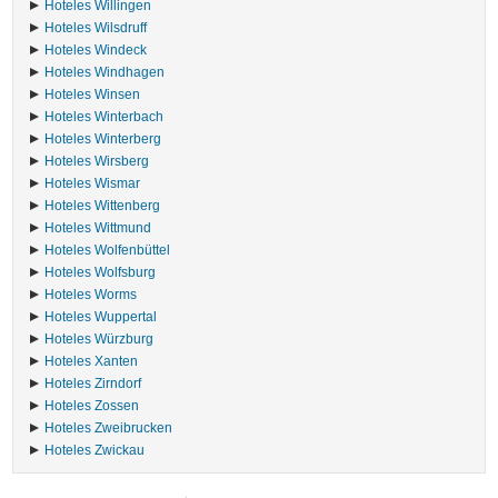
Hoteles Willingen
Hoteles Wilsdruff
Hoteles Windeck
Hoteles Windhagen
Hoteles Winsen
Hoteles Winterbach
Hoteles Winterberg
Hoteles Wirsberg
Hoteles Wismar
Hoteles Wittenberg
Hoteles Wittmund
Hoteles Wolfenbüttel
Hoteles Wolfsburg
Hoteles Worms
Hoteles Wuppertal
Hoteles Würzburg
Hoteles Xanten
Hoteles Zirndorf
Hoteles Zossen
Hoteles Zweibrucken
Hoteles Zwickau