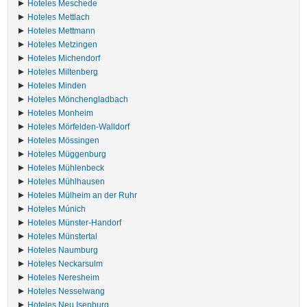
Hoteles Meschede
Hoteles Mettlach
Hoteles Mettmann
Hoteles Metzingen
Hoteles Michendorf
Hoteles Miltenberg
Hoteles Minden
Hoteles Mönchengladbach
Hoteles Monheim
Hoteles Mörfelden-Walldorf
Hoteles Mössingen
Hoteles Müggenburg
Hoteles Mühlenbeck
Hoteles Mühlhausen
Hoteles Mülheim an der Ruhr
Hoteles Múnich
Hoteles Münster-Handorf
Hoteles Münstertal
Hoteles Naumburg
Hoteles Neckarsulm
Hoteles Neresheim
Hoteles Nesselwang
Hoteles Neu Isenburg