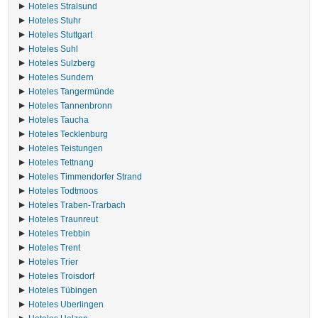
Hoteles Stralsund
Hoteles Stuhr
Hoteles Stuttgart
Hoteles Suhl
Hoteles Sulzberg
Hoteles Sundern
Hoteles Tangermünde
Hoteles Tannenbronn
Hoteles Taucha
Hoteles Tecklenburg
Hoteles Teistungen
Hoteles Tettnang
Hoteles Timmendorfer Strand
Hoteles Todtmoos
Hoteles Traben-Trarbach
Hoteles Traunreut
Hoteles Trebbin
Hoteles Trent
Hoteles Trier
Hoteles Troisdorf
Hoteles Tübingen
Hoteles Uberlingen