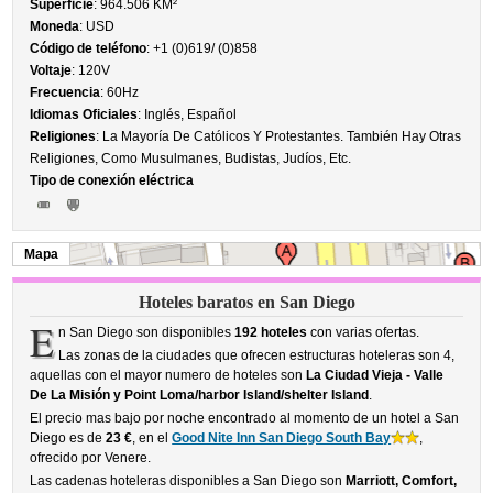
Superficie
: 964.506 KM²
Moneda
: USD
Código de teléfono
: +1 (0)619/ (0)858
Voltaje
: 120V
Frecuencia
: 60Hz
Idiomas Oficiales
: Inglés, Español
Religiones
: La Mayoría De Católicos Y Protestantes. También Hay Otras
Religiones, Como Musulmanes, Budistas, Judíos, Etc.
Tipo de conexión eléctrica
Mapa
Hoteles baratos en San Diego
E
n San Diego son disponibles
192 hoteles
con varias ofertas.
Las zonas de la ciudades que ofrecen estructuras hoteleras son 4,
aquellas con el mayor numero de hoteles son
La Ciudad Vieja - Valle
De La Misión y Point Loma/harbor Island/shelter Island
.
El precio mas bajo por noche encontrado al momento de un hotel a San
Diego es de
23 €
, en el
Good Nite Inn San Diego South Bay
,
ofrecido por Venere.
Las cadenas hoteleras disponibles a San Diego son
Marriott, Comfort,