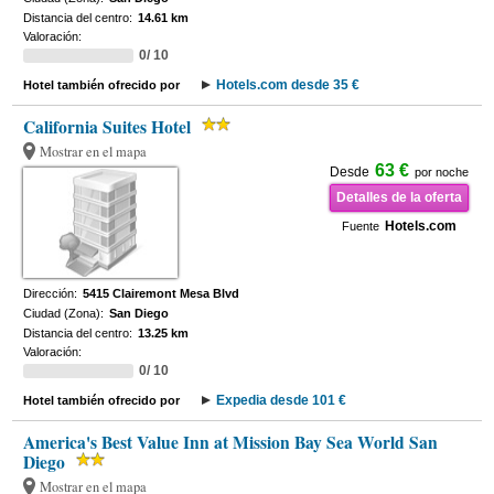
Distancia del centro:
14.61 km
Valoración:
0/ 10
Hotels.com desde 35 €
Hotel también ofrecido por
California Suites Hotel
Mostrar en el mapa
63 €
Desde
por noche
Detalles de la oferta
Hotels.com
Fuente
Dirección:
5415 Clairemont Mesa Blvd
Ciudad (Zona):
San Diego
Distancia del centro:
13.25 km
Valoración:
0/ 10
Expedia desde 101 €
Hotel también ofrecido por
America's Best Value Inn at Mission Bay Sea World San
Diego
Mostrar en el mapa