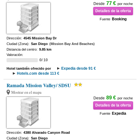
77 €
Desde
por noche
Detalles de la oferta
Booking
Fuente
Dirección:
4545 Mission Bay Dr
Ciudad (Zona):
San Diego
(Mission Bay And Beaches)
Distancia del centro:
9.85 km
Valoración:
0/ 10
Expedia desde 91 €
Hotel también ofrecido por
Hotels.com desde 113 €
Ramada Mission Valley/ SDSU
Mostrar en el mapa
89 €
Desde
por noche
Detalles de la oferta
Expedia
Fuente
Dirección:
4380 Alvarado Canyon Road
Ciudad (Zona):
San Diego