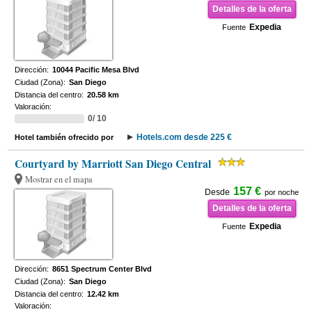
Detalles de la oferta
Expedia
Fuente
Dirección:
10044 Pacific Mesa Blvd
Ciudad (Zona):
San Diego
Distancia del centro:
20.58 km
Valoración:
0/ 10
Hotels.com desde 225 €
Hotel también ofrecido por
Courtyard by Marriott San Diego Central
Mostrar en el mapa
157 €
Desde
por noche
Detalles de la oferta
Expedia
Fuente
Dirección:
8651 Spectrum Center Blvd
Ciudad (Zona):
San Diego
Distancia del centro:
12.42 km
Valoración: