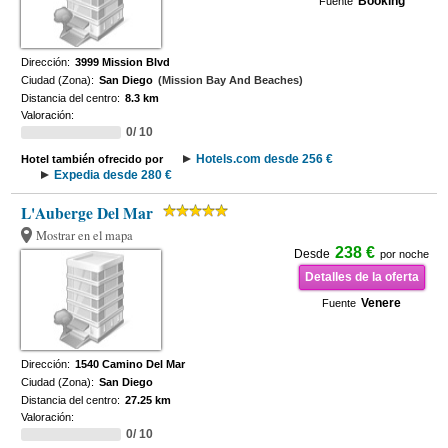
Booking
Fuente
Dirección:
3999 Mission Blvd
Ciudad (Zona):
San Diego
(Mission Bay And Beaches)
Distancia del centro:
8.3 km
Valoración:
0/ 10
Hotels.com desde 256 €
Hotel también ofrecido por
Expedia desde 280 €
L'Auberge Del Mar
Mostrar en el mapa
238 €
Desde
por noche
Detalles de la oferta
Venere
Fuente
Dirección:
1540 Camino Del Mar
Ciudad (Zona):
San Diego
Distancia del centro:
27.25 km
Valoración:
0/ 10