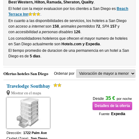
Best Western, Hilton, Ramada, Sheraton, Quality
.
El hotel con la mejor evaluacion por los clientes a San Diego es
Beach
Terrace Inn
.
En cuanto a las disponibilidades de servicios, los hoteles a San Diego
con
acceso a internet
son
158
,
animales permitidos
72
,
SPA
157
y
con
accesibilidad a personas disables
126
.
Los consolidadores hoteleros que ofrecen el mayor numero de hoteles
en San Diego actualmente son
Hotels.com y Expedia
.
El tiempo promedio de duracion de una permanencia en un hotel a San
Diego es de
5 dias
.
Ofertas hoteles San Diego
Ordenar por
Travelodge Southbay
Mostrar en el mapa
35 €
Desde
por noche
Detalles de la oferta
Expedia
Fuente
Dirección:
1722 Palm Ave
Ciudad (Zona):
San Diego