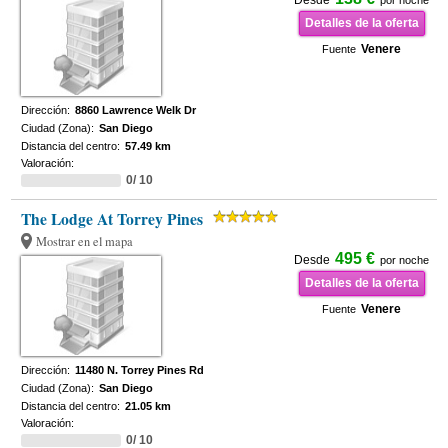
Desde
por noche
Detalles de la oferta
Venere
Fuente
Dirección:
8860 Lawrence Welk Dr
Ciudad (Zona):
San Diego
Distancia del centro:
57.49 km
Valoración:
0/ 10
The Lodge At Torrey Pines
Mostrar en el mapa
495 €
Desde
por noche
Detalles de la oferta
Venere
Fuente
Dirección:
11480 N. Torrey Pines Rd
Ciudad (Zona):
San Diego
Distancia del centro:
21.05 km
Valoración:
0/ 10