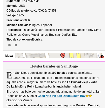
Superficie
: 964.506 KM²
Moneda
: USD
Código de teléfono
: +1 (0)619/ (0)858
Voltaje
: 120V
Frecuencia
: 60Hz
Idiomas Oficiales
: Inglés, Español
Religiones
: La Mayoría De Católicos Y Protestantes. También Hay Otras
Religiones, Como Musulmanes, Budistas, Judíos, Etc.
Tipo de conexión eléctrica
Mapa
Hoteles baratos en San Diego
E
n San Diego son disponibles
192 hoteles
con varias ofertas.
Las zonas de la ciudades que ofrecen estructuras hoteleras son 4,
aquellas con el mayor numero de hoteles son
La Ciudad Vieja - Valle
De La Misión y Point Loma/harbor Island/shelter Island
.
El precio mas bajo por noche encontrado al momento de un hotel a San
Diego es de
23 €
, en el
Good Nite Inn San Diego South Bay
,
ofrecido por Venere.
Las cadenas hoteleras disponibles a San Diego son
Marriott, Comfort,