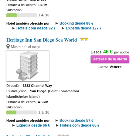
Distancia del centro:
130 m
Valoración:
3.4/ 10
Booking desde 88 €
Hotel también ofrecido por
Hotels.com desde 92 €
Expedia desde 127 €
Heritage Inn San Diego Sea World
Mostrar en el mapa
46 €
Desde
por noche
Detalles de la oferta
Venere
Fuente
Dirección:
3333 Channel Way
Ciudad (Zona):
San Diego
(Point Loma/harbor
Island/shelter Island)
Distancia del centro:
4.5 km
Valoración:
3.3/ 10
Booking desde 57 €
Hotel también ofrecido por
Expedia desde 66 €
Hotels.com desde 66 €