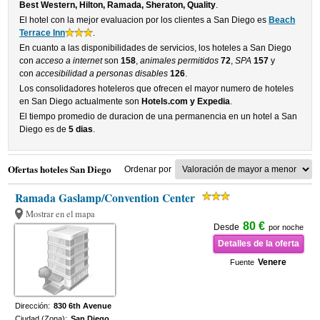
Best Western, Hilton, Ramada, Sheraton, Quality
.
El hotel con la mejor evaluacion por los clientes a San Diego es
Beach
Terrace Inn
.
En cuanto a las disponibilidades de servicios, los hoteles a San Diego
con
acceso a internet
son
158
,
animales permitidos
72
,
SPA
157
y
con
accesibilidad a personas disables
126
.
Los consolidadores hoteleros que ofrecen el mayor numero de hoteles
en San Diego actualmente son
Hotels.com y Expedia
.
El tiempo promedio de duracion de una permanencia en un hotel a San
Diego es de
5 dias
.
Ofertas hoteles San Diego
Ordenar por
Ramada Gaslamp/Convention Center
Mostrar en el mapa
80 €
Desde
por noche
Detalles de la oferta
Venere
Fuente
Dirección:
830 6th Avenue
Ciudad (Zona):
San Diego