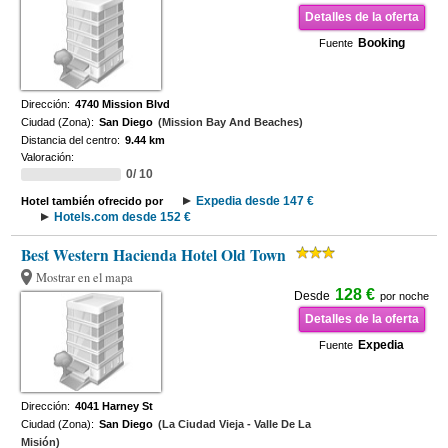
Detalles de la oferta
Booking
Fuente
Dirección:
4740 Mission Blvd
Ciudad (Zona):
San Diego
(Mission Bay And Beaches)
Distancia del centro:
9.44 km
Valoración:
0/ 10
Expedia desde 147 €
Hotel también ofrecido por
Hotels.com desde 152 €
Best Western Hacienda Hotel Old Town
Mostrar en el mapa
128 €
Desde
por noche
Detalles de la oferta
Expedia
Fuente
Dirección:
4041 Harney St
Ciudad (Zona):
San Diego
(La Ciudad Vieja - Valle De La
Misión)