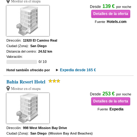
Mostrar en el mapa
139 €
Desde
por noche
Detalles de la oferta
Hotels.com
Fuente
Dirección:
11920 El Camino Real
Ciudad (Zona):
San Diego
Distancia del centro:
24.52 km
Valoración:
0/ 10
Expedia desde 165 €
Hotel también ofrecido por
Bahia Resort Hotel
Mostrar en el mapa
253 €
Desde
por noche
Detalles de la oferta
Expedia
Fuente
Dirección:
998 West Mission Bay Drive
Ciudad (Zona):
San Diego
(Mission Bay And Beaches)