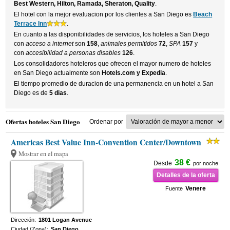
Best Western, Hilton, Ramada, Sheraton, Quality
.
El hotel con la mejor evaluacion por los clientes a San Diego es
Beach
Terrace Inn
.
En cuanto a las disponibilidades de servicios, los hoteles a San Diego
con
acceso a internet
son
158
,
animales permitidos
72
,
SPA
157
y
con
accesibilidad a personas disables
126
.
Los consolidadores hoteleros que ofrecen el mayor numero de hoteles
en San Diego actualmente son
Hotels.com y Expedia
.
El tiempo promedio de duracion de una permanencia en un hotel a San
Diego es de
5 dias
.
Ofertas hoteles San Diego
Ordenar por
Americas Best Value Inn-Convention Center/Downtown
Mostrar en el mapa
38 €
Desde
por noche
Detalles de la oferta
Venere
Fuente
Dirección:
1801 Logan Avenue
Ciudad (Zona):
San Diego