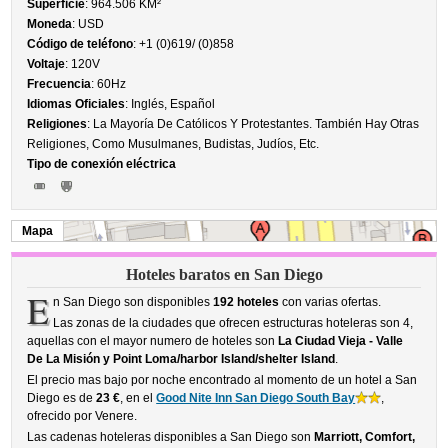
Superficie
: 964.506 KM²
Moneda
: USD
Código de teléfono
: +1 (0)619/ (0)858
Voltaje
: 120V
Frecuencia
: 60Hz
Idiomas Oficiales
: Inglés, Español
Religiones
: La Mayoría De Católicos Y Protestantes. También Hay Otras
Religiones, Como Musulmanes, Budistas, Judíos, Etc.
Tipo de conexión eléctrica
Mapa
Hoteles baratos en San Diego
E
n San Diego son disponibles
192 hoteles
con varias ofertas.
Las zonas de la ciudades que ofrecen estructuras hoteleras son 4,
aquellas con el mayor numero de hoteles son
La Ciudad Vieja - Valle
De La Misión y Point Loma/harbor Island/shelter Island
.
El precio mas bajo por noche encontrado al momento de un hotel a San
Diego es de
23 €
, en el
Good Nite Inn San Diego South Bay
,
ofrecido por Venere.
Las cadenas hoteleras disponibles a San Diego son
Marriott, Comfort,