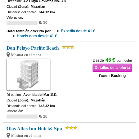
Dirección:
Av. Playa Gaviotas No. 307
Ciudad (Zona):
Mazatlán
Distancia del centro:
644.12 km
Valoración:
0/ 10
Expedia desde 41 €
Hotel también ofrecido por
Hotels.com desde 41 €
Don Pelayo Pacific Beach
Mostrar en el mapa
45 €
Desde
por noche
Detalles de la oferta
Booking
Fuente
Dirección:
Avenida del Mar 1111
Ciudad (Zona):
Mazatlán
Distancia del centro:
643.32 km
Valoración:
0/ 10
Olas Altas Inn Hotel& Spa
Mostrar en el mapa