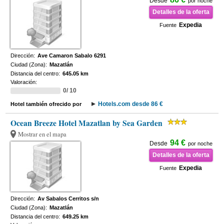
Desde
por noche
Detalles de la oferta
Expedia
Fuente
Dirección:
Ave Camaron Sabalo 6291
Ciudad (Zona):
Mazatlán
Distancia del centro:
645.05 km
Valoración:
0/ 10
Hotels.com desde 86 €
Hotel también ofrecido por
Ocean Breeze Hotel Mazatlan by Sea Garden
Mostrar en el mapa
94 €
Desde
por noche
Detalles de la oferta
Expedia
Fuente
Dirección:
Av Sabalos Cerritos s/n
Ciudad (Zona):
Mazatlán
Distancia del centro:
649.25 km