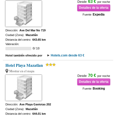
63 €
Desde
por noche
Detalles de la oferta
Expedia
Fuente
Dirección:
Ave Del Mar No 719
Ciudad (Zona):
Mazatlán
Distancia del centro:
643.65 km
Valoración:
0/ 10
Hotels.com desde 63 €
Hotel también ofrecido por
Hotel Playa Mazatlan
Mostrar en el mapa
70 €
Desde
por noche
Detalles de la oferta
Booking
Fuente
Dirección:
Ave Playa Gaviotas 202
Ciudad (Zona):
Mazatlán
Distancia del centro:
644.01 km