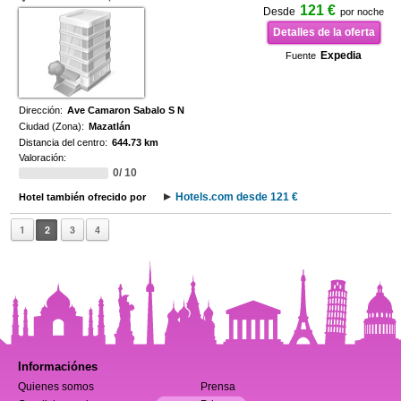
121 €
Desde
por noche
Detalles de la oferta
Expedia
Fuente
Dirección:
Ave Camaron Sabalo S N
Ciudad (Zona):
Mazatlán
Distancia del centro:
644.73 km
Valoración:
0/ 10
Hotels.com desde 121 €
Hotel también ofrecido por
1
2
3
4
Informaciónes
Quienes somos
Prensa