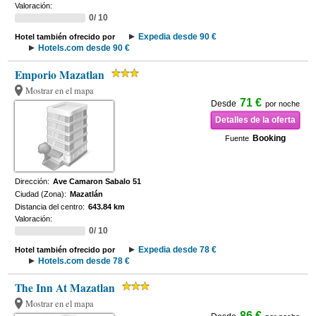
Valoración:
0/ 10
Expedia desde 90 €
Hotel también ofrecido por
Hotels.com desde 90 €
Emporio Mazatlan
Mostrar en el mapa
71 €
Desde
por noche
Detalles de la oferta
Booking
Fuente
Dirección:
Ave Camaron Sabalo 51
Ciudad (Zona):
Mazatlán
Distancia del centro:
643.84 km
Valoración:
0/ 10
Expedia desde 78 €
Hotel también ofrecido por
Hotels.com desde 78 €
The Inn At Mazatlan
Mostrar en el mapa
86 €