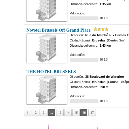
Distancia del centro:
1.35 km
Valoración:
0/ 10
Novotel Brussels Off Grand Place
Dirección:
Rue du Marché aux Herbes 1
Ciudad (Zona):
Bruselas
(Centro Sur)
Distancia del centro:
1.43 km
Valoración:
0/ 10
THE HOTEL BRUSSELS
Dirección:
38 Boulevard de Waterloo
Ciudad (Zona):
Bruselas
(Louise - Stép
Distancia del centro:
390 m
Valoración:
0/ 10
1
2
3
...
13
14
15
16
17