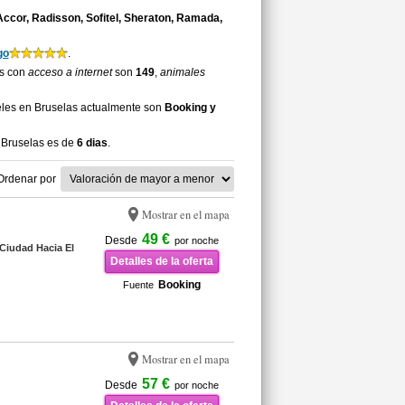
ccor, Radisson, Sofitel, Sheraton, Ramada,
go
.
as con
acceso a internet
son
149
,
animales
eles en Bruselas actualmente son
Booking y
 Bruselas es de
6 dias
.
Ordenar por
Mostrar en el mapa
49 €
Desde
por noche
Ciudad Hacia El
Detalles de la oferta
Booking
Fuente
Mostrar en el mapa
57 €
Desde
por noche