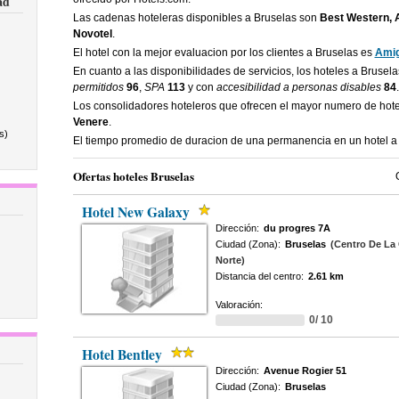
ad
Las cadenas hoteleras disponibles a Bruselas son
Best Western, A
Novotel
.
El hotel con la mejor evaluacion por los clientes a Bruselas es
Ami
En cuanto a las disponibilidades de servicios, los hoteles a Brusel
permitidos
96
,
SPA
113
y con
accesibilidad a personas disables
84
.
Los consolidadores hoteleros que ofrecen el mayor numero de hot
Venere
.
s)
El tiempo promedio de duracion de una permanencia en un hotel a
Ofertas hoteles Bruselas
Hotel New Galaxy
Dirección:
du progres 7A
Ciudad (Zona):
Bruselas
(Centro De La 
Norte)
Distancia del centro:
2.61 km
Valoración:
0/ 10
Hotel Bentley
Dirección:
Avenue Rogier 51
Ciudad (Zona):
Bruselas