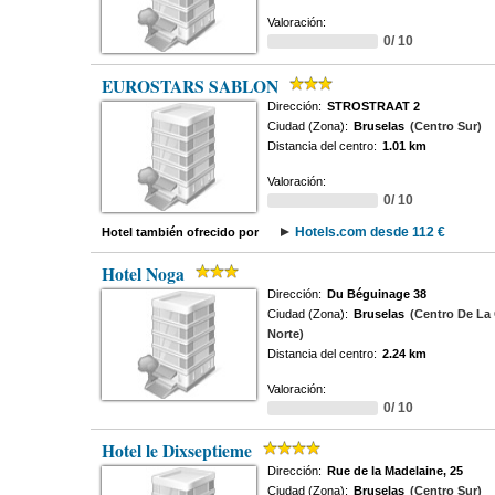
Valoración:
0/ 10
EUROSTARS SABLON
Dirección:
STROSTRAAT 2
Ciudad (Zona):
Bruselas
(Centro Sur)
Distancia del centro:
1.01 km
Valoración:
0/ 10
Hotels.com desde 112 €
Hotel también ofrecido por
Hotel Noga
Dirección:
Du Béguinage 38
Ciudad (Zona):
Bruselas
(Centro De La 
Norte)
Distancia del centro:
2.24 km
Valoración:
0/ 10
Hotel le Dixseptieme
Dirección:
Rue de la Madelaine, 25
Ciudad (Zona):
Bruselas
(Centro Sur)