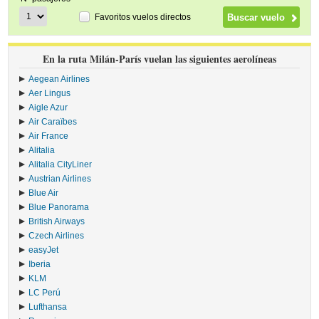
Favoritos vuelos directos
En la ruta Milán-París vuelan las siguientes aerolíneas
Aegean Airlines
›
Aer Lingus
›
Aigle Azur
›
Air Caraïbes
›
Air France
›
Alitalia
›
Alitalia CityLiner
›
Austrian Airlines
›
Blue Air
›
Blue Panorama
›
British Airways
›
Czech Airlines
›
easyJet
›
Iberia
›
KLM
›
LC Perú
›
Lufthansa
›