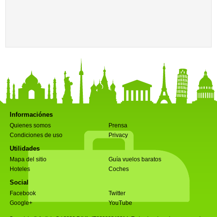
Informaciónes
Quienes somos
Prensa
Condiciones de uso
Privacy
Utilidades
Mapa del sitio
Guía vuelos baratos
Hoteles
Coches
Social
Facebook
Twitter
Google+
YouTube