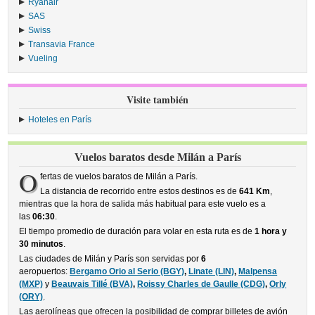
Ryanair
›
SAS
›
Swiss
›
Transavia France
›
Vueling
›
Visite también
Hoteles en París
Vuelos baratos desde Milán a París
O
fertas de vuelos baratos de Milán a París.
La distancia de recorrido entre estos destinos es de
641 Km
,
mientras que la hora de salida más habitual para este vuelo es a
las
06:30
.
El tiempo promedio de duración para volar en esta ruta es de
1 hora y
30 minutos
.
Las ciudades de Milán y París son servidas por
6
aeropuertos:
Bergamo Orio al Serio (BGY)
,
Linate (LIN)
,
Malpensa
(MXP)
y
Beauvais Tillé (BVA)
,
Roissy Charles de Gaulle (CDG)
,
Orly
(ORY)
.
Las aerolíneas que ofrecen la posibilidad de comprar billetes de avión